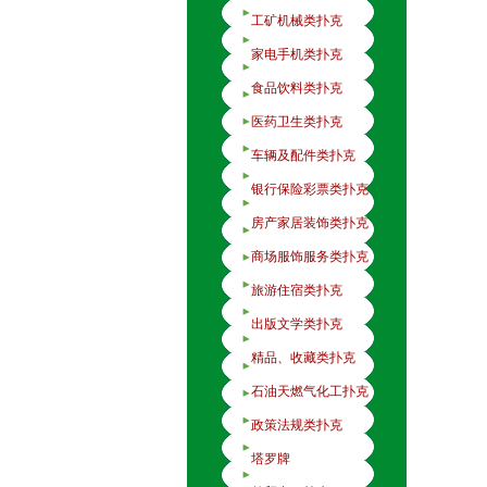
工矿机械类扑克
家电手机类扑克
食品饮料类扑克
医药卫生类扑克
车辆及配件类扑克
银行保险彩票类扑克
房产家居装饰类扑克
商场服饰服务类扑克
旅游住宿类扑克
出版文学类扑克
精品、收藏类扑克
石油天燃气化工扑克
政策法规类扑克
塔罗牌