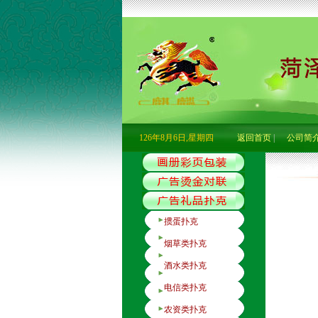
126年8月6日,星期四
返回首页
|
公司简
掼蛋扑克
烟草类扑克
酒水类扑克
电信类扑克
农资类扑克